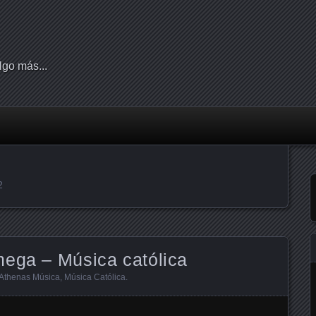
lgo más...
2
mega – Música católica
Athenas Música
,
Música Católica
.