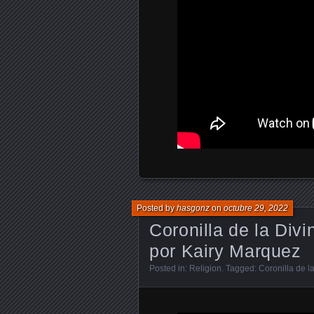
Posted by
hasgonz
on
octubre 29, 2022
Coronilla de la Div
por Kairy Marquez
Posted in:
Religion
. Tagged:
Coronilla de l