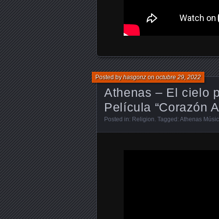
Posted by
hasgonz
on
octubre 29, 2022
Athenas – El cielo p
Película “Corazón
Posted in:
Religion
. Tagged:
Athenas Músi