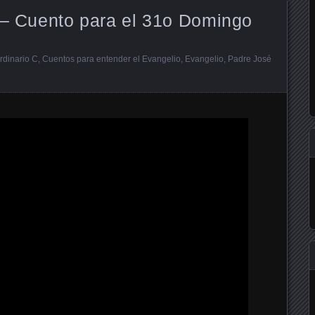
a – Cuento para el 31o Domingo
dinario C
,
Cuentos para entender el Evangelio
,
Evangelio
,
Padre José