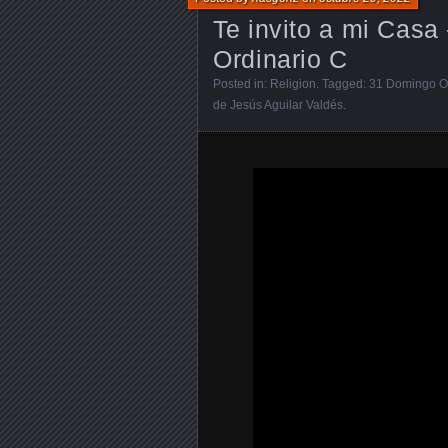
Te invito a mi Cas
Ordinario C
Posted in:
Religion
. Tagged:
31 Domingo Or
de Jesús Aguilar Valdés
.