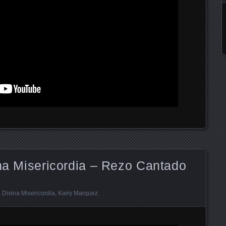
ina Misericordia – Rezo Cantado
a Divina Misericordia
,
Kairy Marquez
.