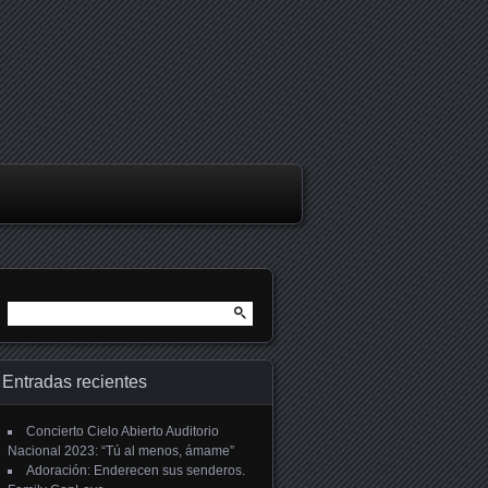
Buscar:
Entradas recientes
Concierto Cielo Abierto Auditorio
Nacional 2023: “Tú al menos, ámame”
Adoración: Enderecen sus senderos.