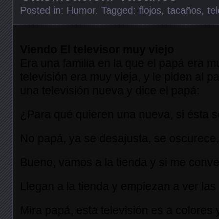
Posted in:
Humor
. Tagged:
flojos
,
tacaños
,
te
Viendo El televisor muy viejo
Era una familia en la que el papá era m
televisión era muy vieja, y le piden al 
una televisión nueva y dice el papá:
¿Para qué quieren una nueva, si ésta s
No papá, ya se desajusta, se oscurece,
Bueno, vamos a la tienda y si me conv
Llegan a la tienda y empiezan a ver las 
Mira papá, esta televisión es a colores