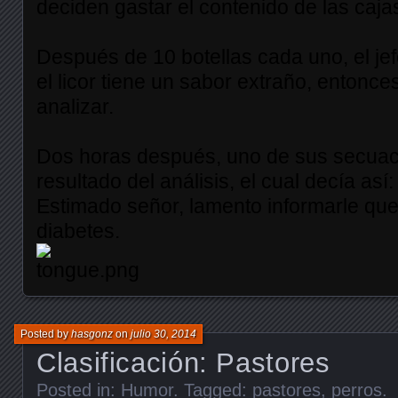
deciden gastar el contenido de las caja
Después de 10 botellas cada uno, el je
el licor tiene un sabor extraño, entonc
analizar.
Dos horas después, uno de sus secuace
resultado del análisis, el cual decía así:
Estimado señor, lamento informarle que
diabetes.
Posted by
hasgonz
on
julio 30, 2014
Clasificación: Pastores
Posted in:
Humor
. Tagged:
pastores
,
perros
.