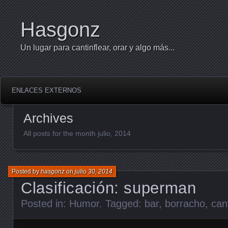
Hasgonz
Un lugar para cantinflear, orar y algo más...
ENLACES EXTERNOS
Archives
All posts for the month julio, 2014
Posted by
hasgonz
on
julio 30, 2014
Clasificación: superman
Posted in:
Humor
. Tagged:
bar
,
borracho
,
can