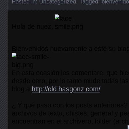
Posted in:
Uncategorized
. Tagged:
bienvenido
Hola de nuez.
Bienvenidos nuevamente a este su blog 
En esta ocasión les comentare, que hic
desde cero, por lo tanto mude todas las
blog a
http://old.hasgonz.com/
¿ Y qué paso con los posts anteriores?
archivos de texto, chistes, general y pe
encuentran en el archivero, folder (arch