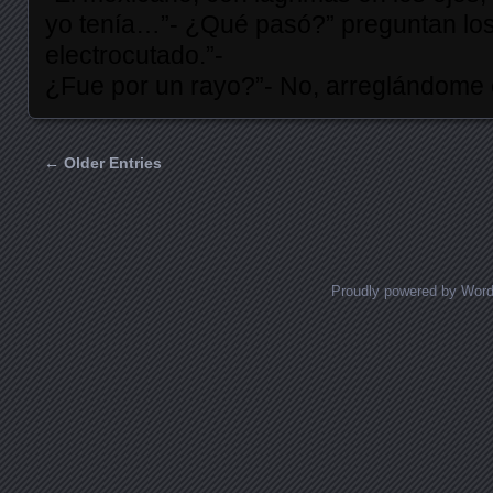
yo tenía…”- ¿Qué pasó?” preguntan los
electrocutado.”-
¿Fue por un rayo?”- No, arreglándome el
← Older Entries
Posts navigation
Proudly powered by Wor