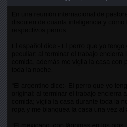
En una reunión internacional de pastore
discuten de cuánta inteligencia y cómo 
respectivos perros.
El español dice:- El perro que yo tengo
peculiar; al terminar el trabajo encierra 
comida, además me vigila la casa con 
toda la noche.
“El argentino dice:- El perro que yo ten
original: al terminar el trabajo encierra 
comida; vigila la casa durante toda la 
ropa y me blanquea la casa una vez al 
“El mexicano, con lágrimas en los ojos, 