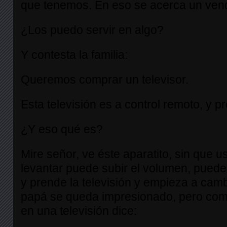
que tenemos. En eso se acerca un vend
¿Los puedo servir en algo?
Y contesta la familia:
Queremos comprar un televisor.
Esta televisión es a control remoto, y p
¿Y eso qué es?
Mire señor, ve éste aparatito, sin que 
levantar puede subir el volumen, puede
y prende la televisión y empieza a camb
papá se queda impresionado, pero com
en una televisión dice: