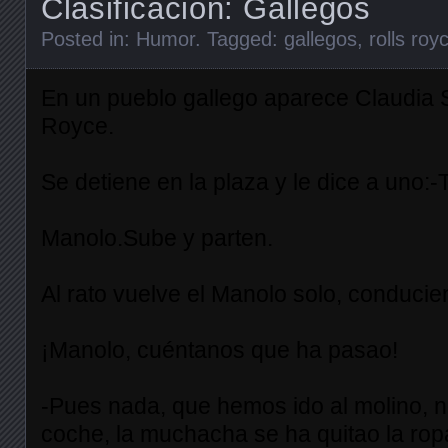
Clasificación: Gallegos
Posted in:
Humor
. Tagged:
gallegos
,
rolls roy
En un pueblo gallego aparece Claudia S
Royce.
Se detiene en la plaza y le dice a un
Manolo.Sube y parten.
Al rato vuelve el Manolo solo, conducien
¡Manolo, cuéntanos que ha pasao!
-Pues nada, que hemos ido al molino, 
coche, la muchacha se ha quitao la rop