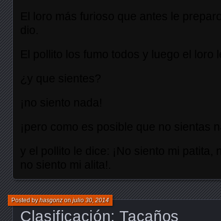
El loro más furioso que antes le preparo 
dio.
El pollito los fumo todos y luego el loro 
¿y que sientes?
¡no siento nada!
¡pero como es posible que no sientas na
y el pollito le dice: ¡No siento mi patita, 
no siento mi alita!.
Posted by
hasgonz
on
julio 30, 2014
Clasificación: Tacaños