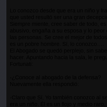
Lo conozco desde que era un niño y fr
que usted resultó ser una gran decepci
Siempre miente, cree saber de todo, es
abusivo, engaña a su esposa y lo peor 
las personas. Se cree el mejor de todo
es un pobre hombre. Sí, lo conozco….
El Abogado se quedó perplejo, sin sab
hacer. Apuntando hacia la sala, le pregu
Fortunati:
-¿Conoce al abogado de la defensa?
Nuevamente ella respondió:
-Claro que Sí, Yo también conozco al 
era un niño. Él es un flojo y medio raro