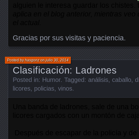
alguien le interesa guardar los chistes.
aplica en el blog anterior, mientras ve
el actual.
Gracias por sus visitas y paciencia.
Posted by
hasgonz
on
julio 30, 2014
Clasificación: Ladrones
Posted in:
Humor
. Tagged:
análisis
,
caballo
,
d
licores
,
policias
,
vinos
.
Una banda de ladrones, sale de una bo
licores cargados con un montón de caja
Después de escapar de la policía y de 