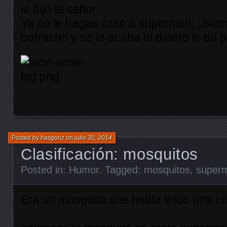
le dijo al señor:
Ya no le hagas caso a superman, ¡Sie
borracho y se le acaba el dinero le da p
Posted by
hasgonz
on
julio 30, 2014
Clasificación: mosquitos
Posted in:
Humor
. Tagged:
mosquitos
,
super
Era un mosquita que había leído una 