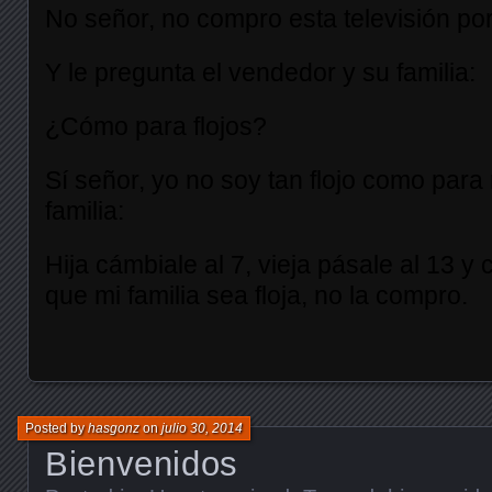
No señor, no compro esta televisión por
Y le pregunta el vendedor y su familia:
¿Cómo para flojos?
Sí señor, yo no soy tan flojo como para 
familia:
Hija cámbiale al 7, vieja pásale al 13 y
que mi familia sea floja, no la compro.
Posted by
hasgonz
on
julio 30, 2014
Bienvenidos