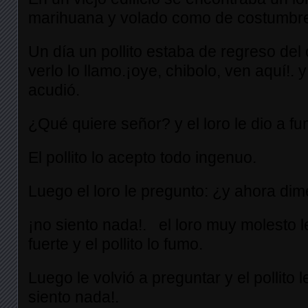
marihuana y volado como de costumbr
Un día un pollito estaba de regreso del c
verlo lo llamo.¡oye, chibolo, ven aquí!. y
acudió.
¿Qué quiere señor? y el loro le dio a f
El pollito lo acepto todo ingenuo.
Luego el loro le pregunto: ¿y ahora dim
¡no siento nada!. el loro muy molesto 
fuerte y el pollito lo fumo.
Luego le volvió a preguntar y el pollito 
siento nada!.