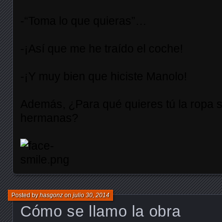
-“Toma lo que quieras”…
-¡Así que me he traído el coche!
-¡Y muy bien que hiciste Manolo!
Además, ¿Para qué quieres tú la ropa s
hermanas?
Posted by
hasgonz
on
julio 30, 2014
Cómo se llamo la obra