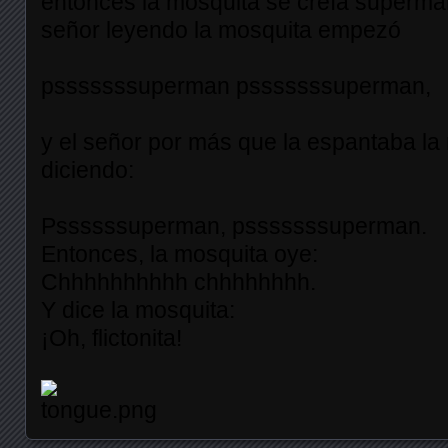
entonces la mosquita se creía superma
señor leyendo la mosquita empezó
psssssssuperman psssssssuperman,
y el señor por más que la espantaba la
diciendo:
Pssssssuperman, psssssssuperman.
Entonces, la mosquita oye:
Chhhhhhhhhh chhhhhhhh.
Y dice la mosquita:
¡Oh, flictonita!