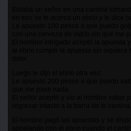
Estaba un señor en una cantina tomand
en eso se le acerca un ebrio y le dice 
Le apuesto 100 pesos a que puedo gol
con una cerveza de vidrio sin que me 
El hombre intrigado aceptó la apuesta y
al ebrio cumplir la apuesta sin siquiera
dolor.
Luego le dijo el ebrio otra vez:
Le apuesto 200 pesos a que puedo salta
que me pase nada.
El señor aceptó y vio al hombre saltar p
regresar intacto a la barra de la cantina
El hombre pagó las apuestas y se dispo
apostando con el ebrio cuando el cantin