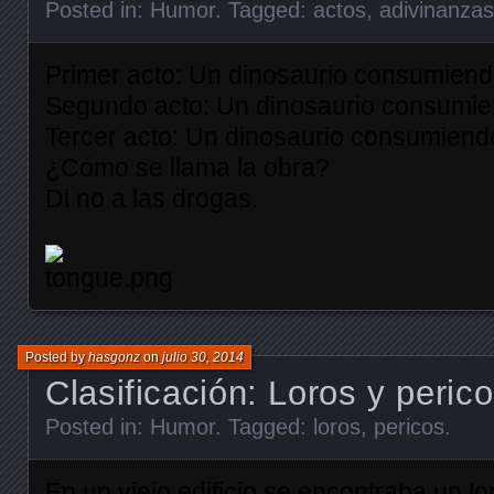
Posted in:
Humor
. Tagged:
actos
,
adivinanzas
Primer acto: Un dinosaurio consumiend
Segundo acto: Un dinosaurio consumie
Tercer acto: Un dinosaurio consumiend
¿Cómo se llama la obra?
Di no a las drogas.
Posted by
hasgonz
on
julio 30, 2014
Clasificación: Loros y peric
Posted in:
Humor
. Tagged:
loros
,
pericos
.
En un viejo edificio se encontraba un l