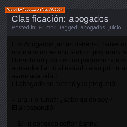
Posted by
hasgonz
on
julio 30, 2014
Clasificación: abogados
Posted in:
Humor
. Tagged:
abogados
,
juicio
.
Los Abogados jamás deberían hacer un
abuela si no se encuentran preparados 
Durante un juicio en un pequeño puebl
acusador llamó al estrado a su primera 
avanzada edad.
El abogado se acercó y le preguntó:
– Sra. Fortunati: ¿sabe quién soy?
Ella respondió:
– Sí, lo conozco señor Sanny.