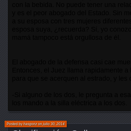
con la bebida. No puede tener una rela
y es el peor abogado del Estado. Sin 
a su esposa con tres mujeres diferentes
esposa suya, ¿recuerda? Sí, yo conozco
mamá tampoco está orgullosa de él.
El abogado de la defensa casi cae muer
Entonces, el Juez llama rapidamente a
para que se acerquen al estrado, y les 
-Si alguno de los dos, le pregunta a esa
los mando a la silla eléctrica a los dos.
Posted by
hasgonz
on
julio 30, 2014