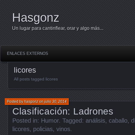
Hasgonz
Un lugar para cantinflear, orar y algo más...
ENLACES EXTERNOS
licores
All posts tagged licores
Posted by
hasgonz
on
julio 30, 2014
Clasificación: Ladrones
Posted in:
Humor
. Tagged:
análisis
,
caballo
,
d
licores
,
policias
,
vinos
.