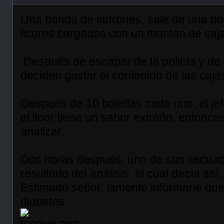
Una banda de ladrones, sale de una bo
licores cargados con un montón de caja
Después de escapar de la policía y de 
deciden gastar el contenido de las caja
Después de 10 botellas cada uno, el je
el licor tiene un sabor extraño, entonc
analizar.
Dos horas después, uno de sus secuace
resultado del análisis, el cual decía así:
Estimado señor, lamento informarle que
diabetes.