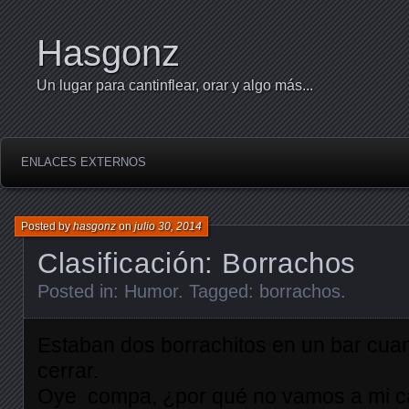
Hasgonz
Un lugar para cantinflear, orar y algo más...
ENLACES EXTERNOS
Posted by
hasgonz
on
julio 30, 2014
Clasificación: Borrachos
Posted in:
Humor
. Tagged:
borrachos
.
Estaban dos borrachitos en un bar cua
cerrar.
Oye compa, ¿por qué no vamos a mi ca