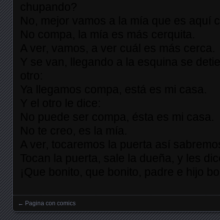
chupando?
No, mejor vamos a la mía que es aquí c
No compa, la mía es más cerquita.
A ver, vamos, a ver cuál es más cerca.
Y se van, llegando a la esquina se detie
otro:
Ya llegamos compa, está es mi casa.
Y el otro le dice:
No puede ser compa, ésta es mi casa.
No te creo, es la mía.
A ver, tocaremos la puerta así sabremo
Tocan la puerta, sale la dueña, y les dic
¡Que bonito, que bonito, padre e hijo b
←
Pagina con comics
Posts navigation