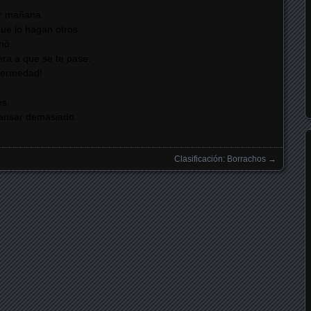
er mañana.
ue lo hagan otros.
ió.
pera a que se te pase.
nfermedad!
es.
cansar demasiado.
Clasificación: Borrachos
→