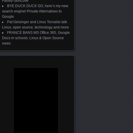
Family GonLove
BYE DUCK DUCK GO, here’s my new
search engine! Private Alternatives to
Google
Pat Gelsinger and Linus Torvalds talk
Linux, open source, technology and more
FRANCE BANS MS Office 365, Google
Docs in schools: Linux & Open Source
news