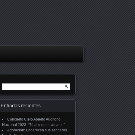
Buscar:
Entradas recientes
Concierto Cielo Abierto Auditorio
Nacional 2023: “Tú al menos, ámame”
Adoración: Enderecen sus senderos.