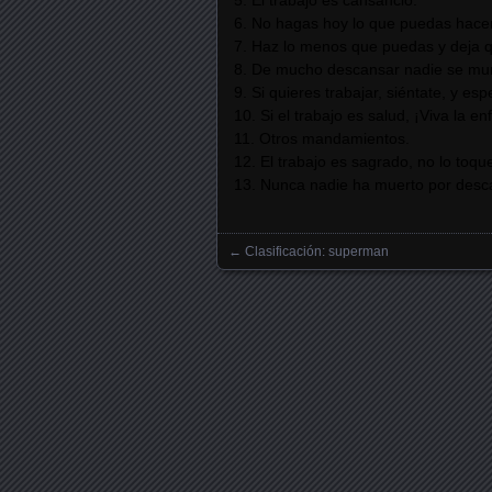
5. El trabajo es cansancio.
6. No hagas hoy lo que puedas hac
7. Haz lo menos que puedas y deja q
8. De mucho descansar nadie se mur
9. Si quieres trabajar, siéntate, y es
10. Si el trabajo es salud, ¡Viva la e
11. Otros mandamientos.
12. El trabajo es sagrado, no lo toqu
13. Nunca nadie ha muerto por des
←
Clasificación: superman
Posts navigation