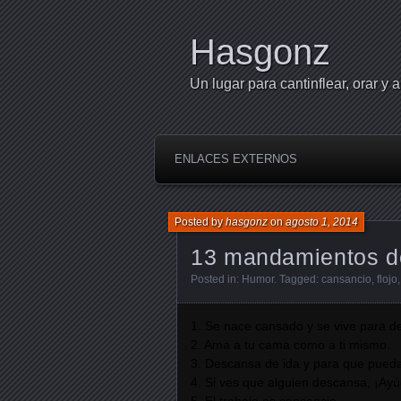
Hasgonz
Un lugar para cantinflear, orar y a
ENLACES EXTERNOS
Posted by
hasgonz
on
agosto 1, 2014
13 mandamientos d
Posted in:
Humor
. Tagged:
cansancio
,
flojo
1. Se nace cansado y se vive para d
2. Ama a tu cama como a ti mismo.
3. Descansa de ida y para que pued
4. Si ves que alguien descansa, ¡Ayú