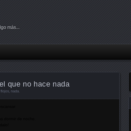
lgo más...
el que no hace nada
,
flojos
,
nada
.
escansar.
as dormir de noche.
dalo!