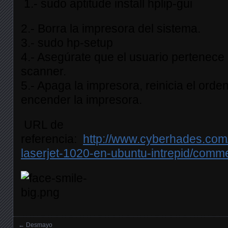
1.- sudo aptitude install hplip-gui
2.- Borra la impresora del sistema.
3.- sudo hp-setup
4.- Asegúrate que el usuario pertenece
scanner.
5.- Apaga la impresora, reinicia el orde
encender la impresora.
URL de
referencia:
http://www.cyberhades.com
laserjet-1020-en-ubuntu-intrepid/comm
←
Desmayo