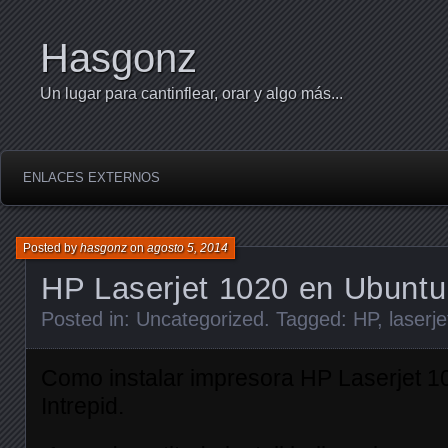
Hasgonz
Un lugar para cantinflear, orar y algo más...
ENLACES EXTERNOS
Posted by
hasgonz
on
agosto 5, 2014
HP Laserjet 1020 en Ubuntu
Posted in:
Uncategorized
. Tagged:
HP
,
laserj
Como instalar impresora HP Laserjet 1
Intrepid.