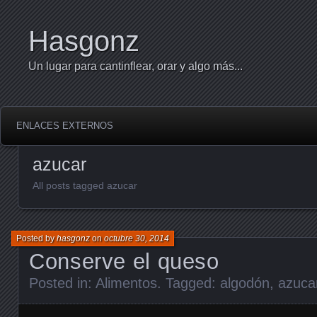
Hasgonz
Un lugar para cantinflear, orar y algo más...
ENLACES EXTERNOS
azucar
All posts tagged azucar
Posted by
hasgonz
on
octubre 30, 2014
Conserve el queso
Posted in:
Alimentos
. Tagged:
algodón
,
azuca