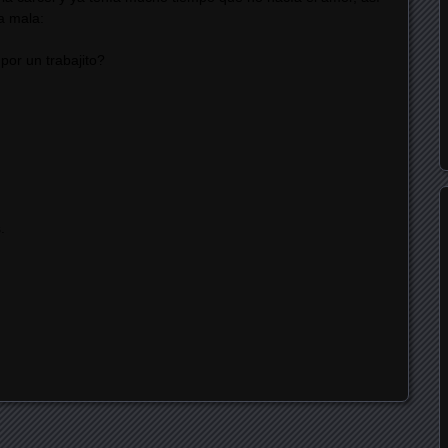
a mala:
por un trabajito?
.