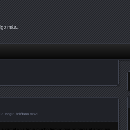
lgo más...
ala
,
negro
,
teléfono movil
.
la cárcel y ya tenía mucho tiempo que no hacía el amor, así