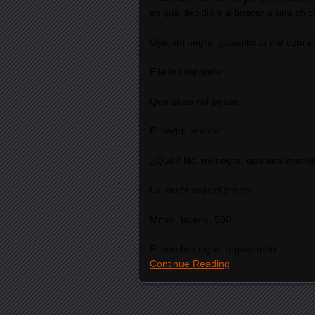
es que decidió ir a buscar a una chic
Oye, mi negra, ¿cuánto tú me cobra’ 
Ella le responde:
Que sean mil pesos.
El negro le dice:
¿Qué? No, mi negra, que sea menos
La mujer baja el precio:
Mmm, bueno, 500.
El hombre sigue regateando:
Continue Reading