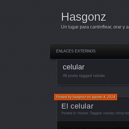
Hasgonz
Un lugar para cantinflear, orar y a
ENLACES EXTERNOS
celular
All posts tagged celular
Posted by
hasgonz
on
agosto 4, 2014
El celular
Posted in:
Humor
. Tagged:
celular
,
chica m
Erase una vez un negro que salió de 