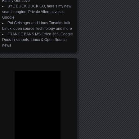
Family GonLove
BYE DUCK DUCK GO, here’s my new
search engine! Private Alternatives to
Google
Pat Gelsinger and Linus Torvalds talk
Linux, open source, technology and more
FRANCE BANS MS Office 365, Google
Docs in schools: Linux & Open Source
news