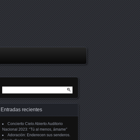
Buscar:
Entradas recientes
Concierto Cielo Abierto Auditorio
Nacional 2023: “Tú al menos, ámame”
Adoración: Enderecen sus senderos.