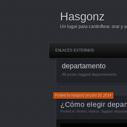
Hasgonz
Un lugar para cantinflear, orar y a
ENLACES EXTERNOS
departamento
All posts tagged departamento
Posted by
hasgonz
on
julio 30, 2014
¿Cómo elegir depar
Posted in:
Humor
,
Videos
. Tagged:
departa