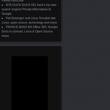
Family GonLove
BYE DUCK DUCK GO, here’s my new
search engine! Private Alternatives to
Google
Pat Gelsinger and Linus Torvalds talk
Linux, open source, technology and more
FRANCE BANS MS Office 365, Google
Docs in schools: Linux & Open Source
news