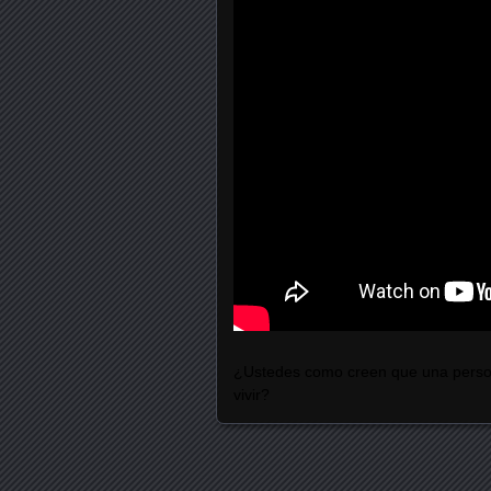
¿Ustedes como creen que una perso
vivir?