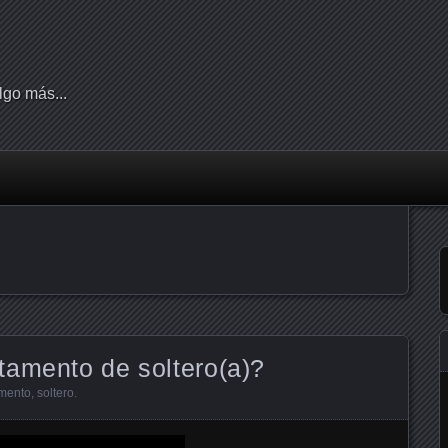
lgo más...
tamento de soltero(a)?
mento
,
soltero
.