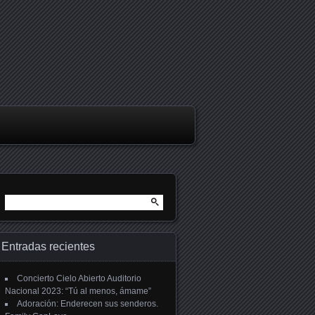
Buscar:
Entradas recientes
Concierto Cielo Abierto Auditorio
Nacional 2023: “Tú al menos, ámame”
Adoración: Enderecen sus senderos.