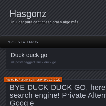
Hasgonz
Un lugar para cantinflear, orar y algo más...
ENLACES EXTERNOS
Duck duck go
All posts tagged Duck duck go
Posted by
hasgonz
on
noviembre 19, 2022
BYE DUCK DUCK GO, here’
search engine! Private Alter
Google