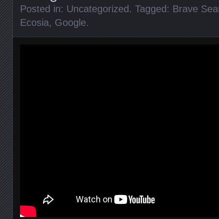
Posted in:
Uncategorized
. Tagged:
Brave Sea
Ecosia
,
Google
.