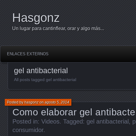
Hasgonz
Un lugar para cantinflear, orar y algo más...
ENLACES EXTERNOS
gel antibacterial
All posts tagged gel antibacterial
Posted by
hasgonz
on
agosto 5, 2014
Como elaborar gel antibacter
Posted in:
Videos
. Tagged:
gel antibacterial
,
p
consumidor
.