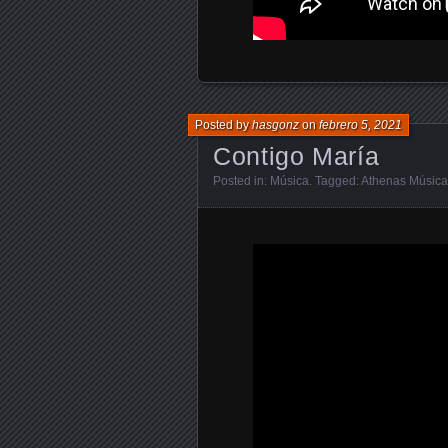
Posted by
hasgonz
on
febrero 5, 2021
Contigo María
Posted in:
Música
. Tagged:
Athenas Música