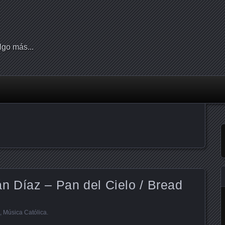
lgo más...
n Díaz – Pan del Cielo / Bread
,
Música Católica
.