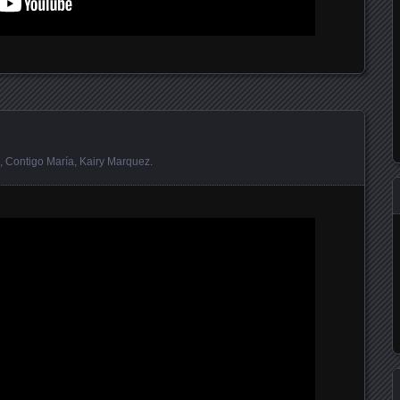
,
Contigo María
,
Kairy Marquez
.