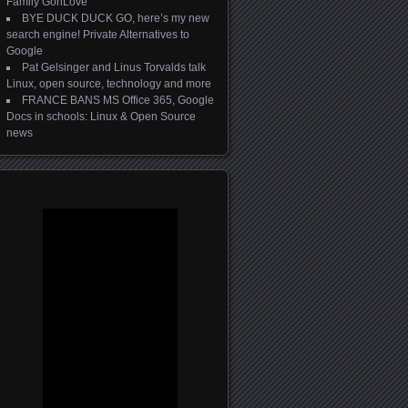
Family GonLove
BYE DUCK DUCK GO, here’s my new
search engine! Private Alternatives to
Google
Pat Gelsinger and Linus Torvalds talk
Linux, open source, technology and more
FRANCE BANS MS Office 365, Google
Docs in schools: Linux & Open Source
news