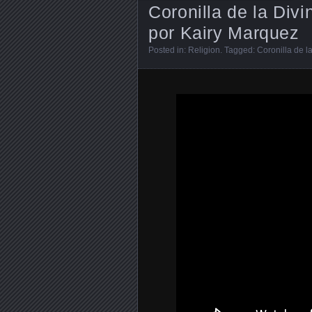
Coronilla de la Div
por Kairy Marquez
Posted in:
Religion
. Tagged:
Coronilla de l