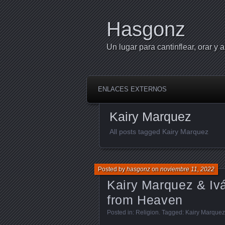
Hasgonz
Un lugar para cantinflear, orar y a
ENLACES EXTERNOS
Kairy Marquez
All posts tagged Kairy Marquez
Posted by
hasgonz
on
noviembre 11, 2022
Kairy Marquez & Ivá
from Heaven
Posted in:
Religion
. Tagged:
Kairy Marquez