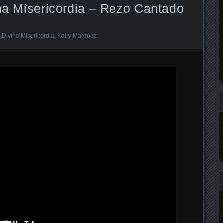
ina Misericordia – Rezo Cantado
a Divina Misericordia
,
Kairy Marquez
.