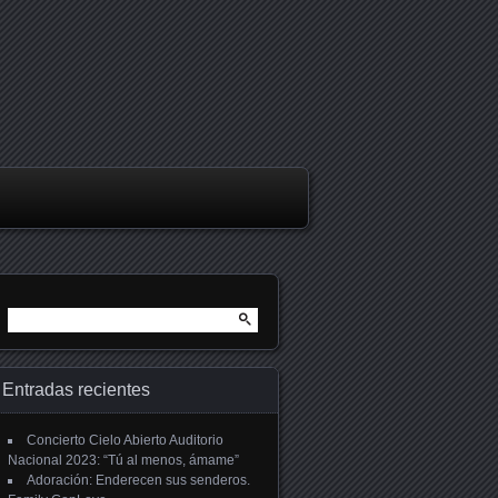
Buscar:
Entradas recientes
Concierto Cielo Abierto Auditorio
Nacional 2023: “Tú al menos, ámame”
Adoración: Enderecen sus senderos.