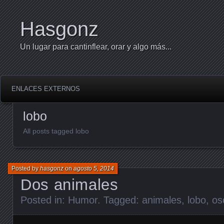
Hasgonz
Un lugar para cantinflear, orar y algo más...
ENLACES EXTERNOS
lobo
All posts tagged lobo
Posted by
hasgonz
on
agosto 5, 2014
Dos animales
Posted in:
Humor
. Tagged:
animales
,
lobo
,
os