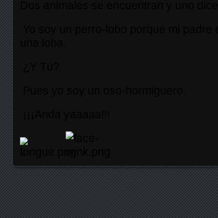
Dos animales se encuentran y uno dice 
Yo soy un perro-lobo porque mi padre 
una loba.
¿Y Tú?
Pues yo soy un oso-hormiguero.
¡¡¡Anda yaaaaa!!!
Posts navigation