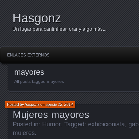
Hasgonz
Un lugar para cantinflear, orar y algo más...
ENLACES EXTERNOS
mayores
All posts tagged mayores
Posted by
hasgonz
on
agosto 12, 2014
Mujeres mayores
Posted in:
Humor
. Tagged:
exhibicionista
,
gab
mujeres
.