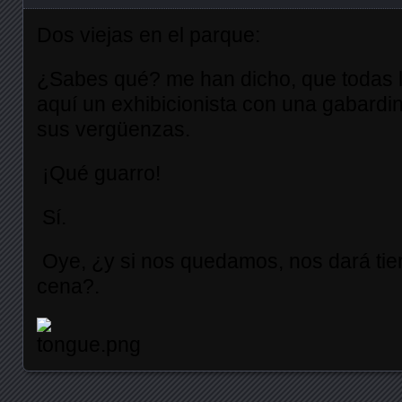
Dos viejas en el parque:
¿Sabes qué? me han dicho, que todas l
aquí un exhibicionista con una gabardi
sus vergüenzas.
¡Qué guarro!
Sí.
Oye, ¿y si nos quedamos, nos dará tie
cena?.