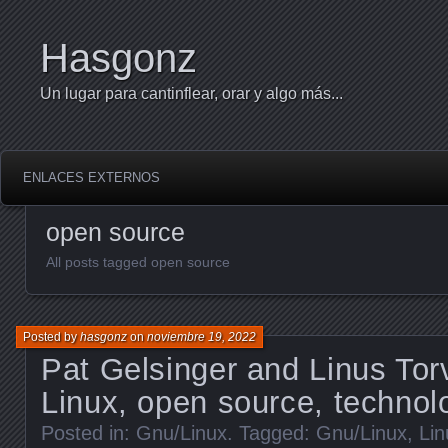
Hasgonz
Un lugar para cantinflear, orar y algo más...
ENLACES EXTERNOS
open source
All posts tagged open source
Posted by
hasgonz
on
noviembre 19, 2022
Pat Gelsinger and Linus Torv
Linux, open source, techno
Posted in:
Gnu/Linux
. Tagged:
Gnu/Linux
,
Lin