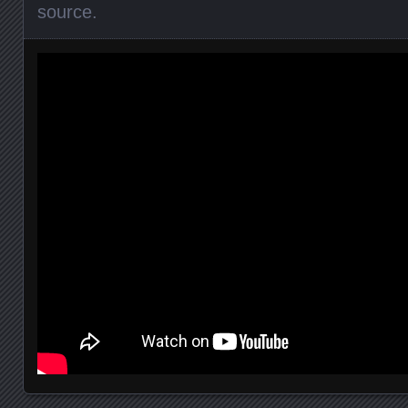
source
.