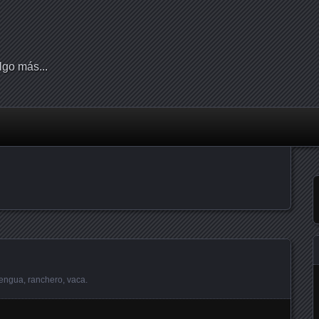
lgo más...
a
lengua
,
ranchero
,
vaca
.