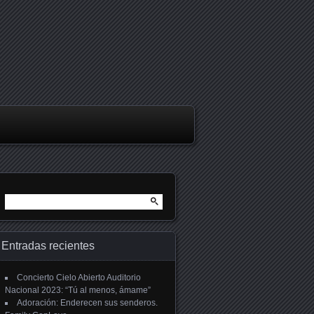
Buscar:
Entradas recientes
Concierto Cielo Abierto Auditorio
Nacional 2023: “Tú al menos, ámame”
Adoración: Enderecen sus senderos.