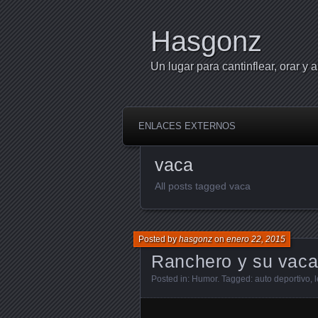
Hasgonz
Un lugar para cantinflear, orar y a
ENLACES EXTERNOS
vaca
All posts tagged vaca
Posted by
hasgonz
on
enero 22, 2015
Ranchero y su vac
Posted in:
Humor
. Tagged:
auto deportivo
,