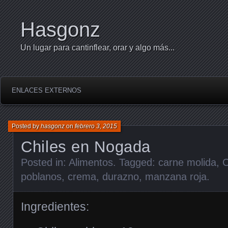
Hasgonz
Un lugar para cantinflear, orar y algo más...
ENLACES EXTERNOS
Posted by
hasgonz
on
febrero 3, 2015
Chiles en Nogada
Posted in:
Alimentos
. Tagged:
carne molida
,
C
poblanos
,
crema
,
durazno
,
manzana roja
.
Ingredientes: