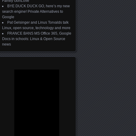
Family GonLove
BYE DUCK DUCK GO, here’s my new
search engine! Private Alternatives to
Google
Pat Gelsinger and Linus Torvalds talk
Linux, open source, technology and more
FRANCE BANS MS Office 365, Google
Docs in schools: Linux & Open Source
news