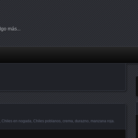
lgo más...
,
Chiles en nogada
,
Chiles poblanos
,
crema
,
durazno
,
manzana roja
.