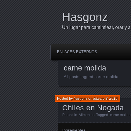
Hasgonz
Un lugar para cantinflear, orar y a
ENLACES EXTERNOS
carne molida
All posts tagged carne molida
Posted by
hasgonz
on
febrero 3, 2015
Chiles en Nogada
Posted in:
Alimentos
. Tagged:
carne molida
Ingredientes: