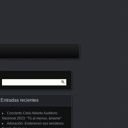
Buscar:
Entradas recientes
Concierto Cielo Abierto Auditorio
Nacional 2023: “Tú al menos, ámame”
Adoración: Enderecen sus senderos.