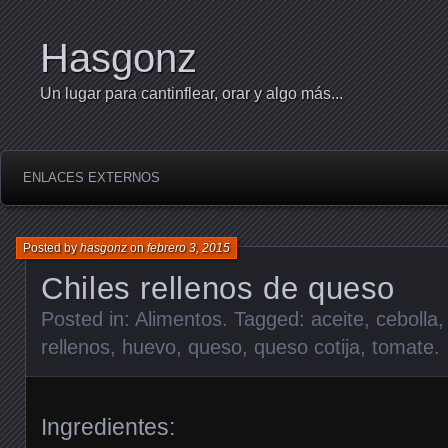
Hasgonz
Un lugar para cantinflear, orar y algo más...
ENLACES EXTERNOS
Posted by
hasgonz
on
febrero 3, 2015
Chiles rellenos de queso
Posted in:
Alimentos
. Tagged:
aceite
,
cebolla
rellenos
,
huevo
,
queso
,
queso cotija
,
tomate
.
Ingredientes: