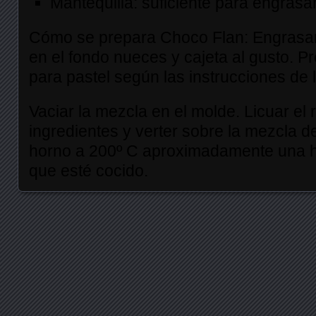
Mantequilla: suficiente para engrasa
Cómo se prepara Choco Flan: Engrasar
en el fondo nueces y cajeta al gusto. P
para pastel según las instrucciones de l
Vaciar la mezcla en el molde. Licuar el 
ingredientes y verter sobre la mezcla de
horno a 200º C aproximadamente una ho
que esté cocido.
Posts navigation