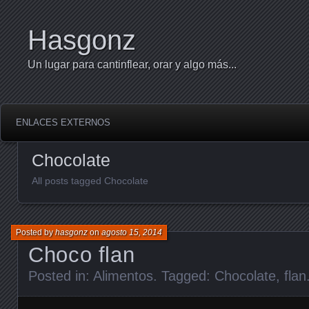
Hasgonz
Un lugar para cantinflear, orar y algo más...
ENLACES EXTERNOS
Chocolate
All posts tagged Chocolate
Posted by
hasgonz
on
agosto 15, 2014
Choco flan
Posted in:
Alimentos
. Tagged:
Chocolate
,
flan