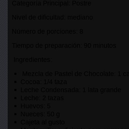
Categoría Principal: Postre
Nivel de dificultad: mediano
Número de porciones: 8
Tiempo de preparación: 90 minutos
Ingredientes:
Mezcla de Pastel de Chocolate: 1 c
Cocoa: 1/4 taza
Leche Condensada: 1 lata grande
Leche: 2 tazas
Huevos: 5
Nueces: 50 g
Cajeta al gusto