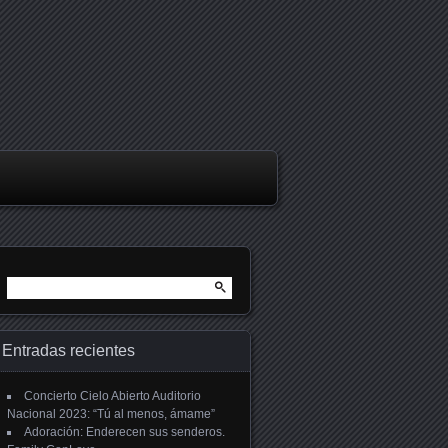
Buscar:
Entradas recientes
Concierto Cielo Abierto Auditorio
Nacional 2023: “Tú al menos, ámame”
Adoración: Enderecen sus senderos.