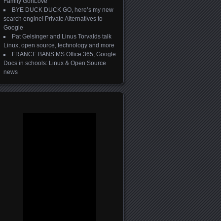
Family GonLove
BYE DUCK DUCK GO, here’s my new
search engine! Private Alternatives to
Google
Pat Gelsinger and Linus Torvalds talk
Linux, open source, technology and more
FRANCE BANS MS Office 365, Google
Docs in schools: Linux & Open Source
news