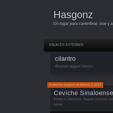
Hasgonz
Un lugar para cantinflear, orar y a
ENLACES EXTERNOS
cilantro
All posts tagged cilantro
Posted by
hasgonz
on
febrero 3, 2015
Ceviche Sinaloens
Posted in:
Alimentos
. Tagged:
camaron
,
ceb
tomate
.