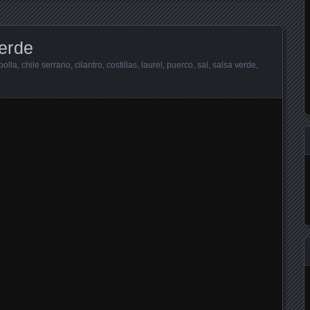
verde
bolla
,
chile serrano
,
cilantro
,
costillas
,
laurel
,
puerco
,
sal
,
salsa verde
,