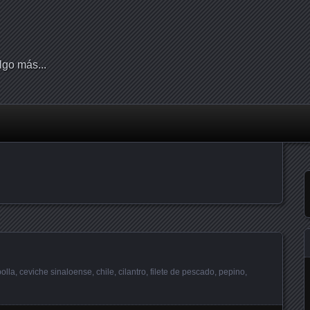
lgo más...
e
olla
,
ceviche sinaloense
,
chile
,
cilantro
,
filete de pescado
,
pepino
,