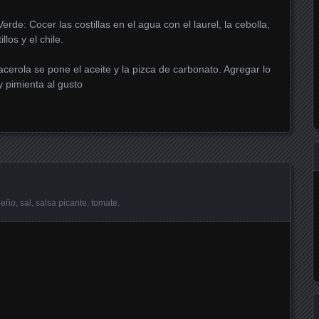
rde: Cocer las costillas en el agua con el laurel, la cebolla,
llos y el chile.
cacerola se pone el aceite y la pizca de carbonato. Agregar lo
 y pimienta al gusto
peño
,
sal
,
salsa picante
,
tomate
.