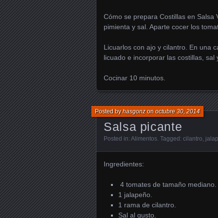
Cómo se prepara Costillas en Salsa Ve
pimienta y sal. Aparte cocer los tomati
Licuarlos con ajo y cilantro. En una 
licuado e incorporar las costillas, sal
Cocinar 10 minutos.
Posted by
hasgonz
on
octubre 30, 2014
Salsa picante
Posted in:
Alimentos
. Tagged:
cilantro
,
jala
Ingredientes:
4 tomates de tamaño mediano.
1 jalapeño.
1 rama de cilantro.
Sal al gusto.