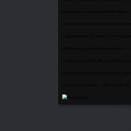
de pronto un pobre animalito llegó a s
al día siguiente los dos zopilotes oli
y rápidamente se fueron a ver qué p
estaban muy tranquilos comiendo cua
y retorcía el cuello, de inmediato 
el otro sorprendido le pregunto ¿qué
y el otro le contesta, ¡ME SALIO U
Posts navigation