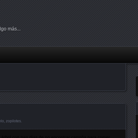
lgo más...
elo
,
zopilotes
.
 árbol con tres días de no encontrar carroña para comer,