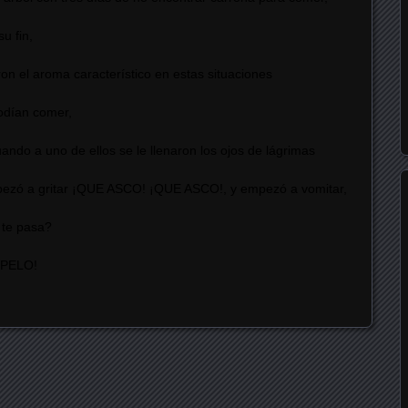
u fin,
eron el aroma característico en estas situaciones
odían comer,
ndo a uno de ellos se le llenaron los ojos de lágrimas
empezó a gritar ¡QUE ASCO! ¡QUE ASCO!, y empezó a vomitar,
 te pasa?
N PELO!