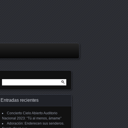
Buscar:
Entradas recientes
Concierto Cielo Abierto Auditorio
Nacional 2023: “Tú al menos, ámame”
Adoración: Enderecen sus senderos.