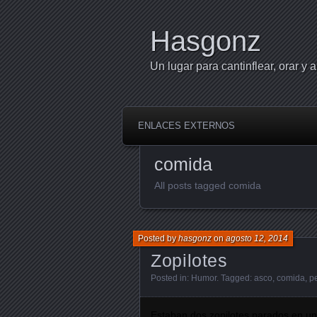
Hasgonz
Un lugar para cantinflear, orar y a
ENLACES EXTERNOS
comida
All posts tagged comida
Posted by
hasgonz
on
agosto 12, 2014
Zopilotes
Posted in:
Humor
. Tagged:
asco
,
comida
,
p
Estaban dos zopilotes parados en un