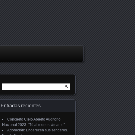
Buscar:
Entradas recientes
Concierto Cielo Abierto Auditorio
Nacional 2023: “Tú al menos, ámame”
Adoración: Enderecen sus senderos.