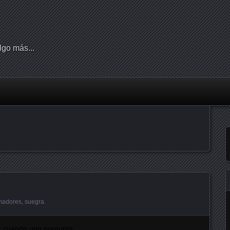
lgo más...
madores
,
suegra
.
 cuando uno pregunta: