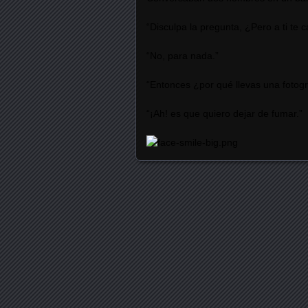
“Disculpa la pregunta, ¿Pero a ti te 
“No, para nada.”
“Entonces ¿por qué llevas una fotogra
“¡Ah! es que quiero dejar de fumar.”
Posts navigation