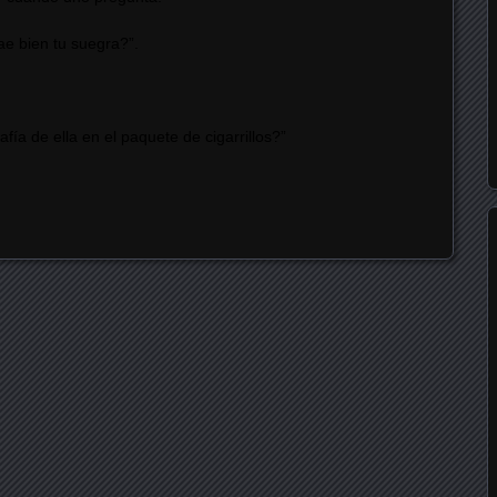
cae bien tu suegra?”.
fía de ella en el paquete de cigarrillos?”