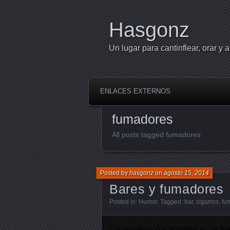
Hasgonz
Un lugar para cantinflear, orar y a
ENLACES EXTERNOS
fumadores
All posts tagged fumadores
Posted by
hasgonz
on
agosto 15, 2014
Bares y fumadores
Posted in:
Humor
. Tagged:
bar
,
cigarros
,
fu
Conversaban dos hombres en un bar