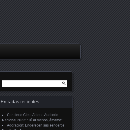
Buscar:
Entradas recientes
Concierto Cielo Abierto Auditorio
Nacional 2023: “Tú al menos, ámame”
Adoración: Enderecen sus senderos.