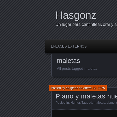
Hasgonz
Un lugar para cantinflear, orar y a
ENLACES EXTERNOS
maletas
All posts tagged maletas
Posted by
hasgonz
on
enero 22, 2015
Piano y maletas nu
Posted in:
Humor
. Tagged:
maletas
,
piano
,