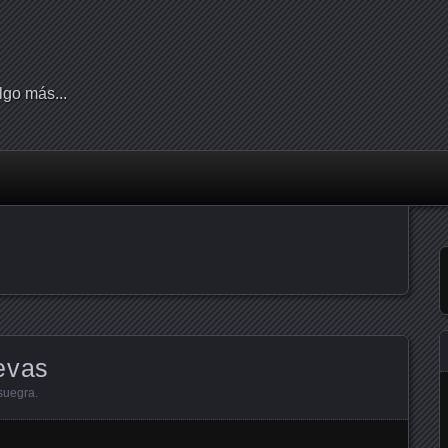
lgo más...
evas
suegra
.