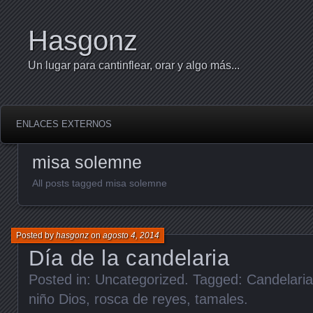
Hasgonz
Un lugar para cantinflear, orar y algo más...
ENLACES EXTERNOS
misa solemne
All posts tagged misa solemne
Posted by
hasgonz
on
agosto 4, 2014
Día de la candelaria
Posted in:
Uncategorized
. Tagged:
Candelaria
niño Dios
,
rosca de reyes
,
tamales
.