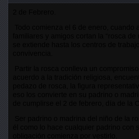
2 de Febrero.
Todo comienza el 6 de enero, cuando a
familiares y amigos cortan la “rosca de 
se extiende hasta los centros de trabajo
convivencia.
Partir la rosca conlleva un compromiso
acuerdo a la tradición religiosa, encuen
pedazo de rosca, la figura representati
eso los convierte en su padrino o madri
de cumplirse el 2 de febrero, día de la 
Ser padrino o madrina del niño de la ro
él como lo hace cualquier padrino con 
obligación comienza por vestirlo.