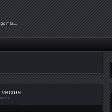
lgo más...
 vecina
,
vecina
.
r por la calle y exclama: