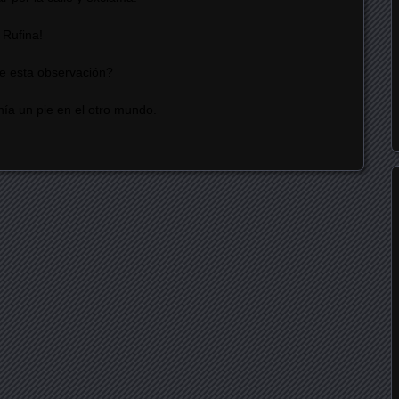
 Rufina!
ne esta observación?
ía un pie en el otro mundo.