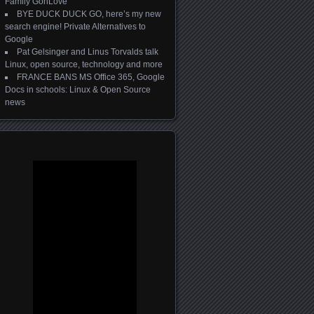
Family GonLove
BYE DUCK DUCK GO, here’s my new
search engine! Private Alternatives to
Google
Pat Gelsinger and Linus Torvalds talk
Linux, open source, technology and more
FRANCE BANS MS Office 365, Google
Docs in schools: Linux & Open Source
news