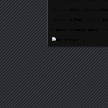
¡Ah, pero usted tiene dos pies, doña
¡Claro que sí, Pepito!. ¿Y a qué vie
Es que mi papá me dijo que usted ten
Posts navigation