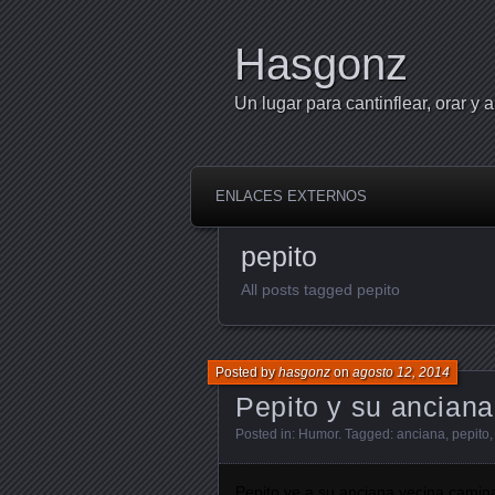
Hasgonz
Un lugar para cantinflear, orar y a
ENLACES EXTERNOS
pepito
All posts tagged pepito
Posted by
hasgonz
on
agosto 12, 2014
Pepito y su anciana
Posted in:
Humor
. Tagged:
anciana
,
pepito
Pepito ve a su anciana vecina camina