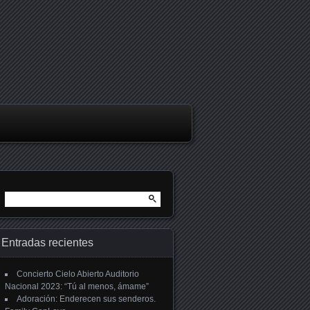
Buscar:
Entradas recientes
Concierto Cielo Abierto Auditorio
Nacional 2023: “Tú al menos, ámame”
Adoración: Enderecen sus senderos.